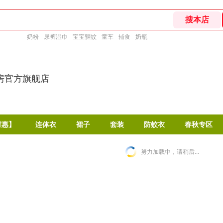
奶粉
尿裤湿巾
宝宝驱蚊
童车
辅食
奶瓶
房官方旗舰店
时惠】
连体衣
裙子
套装
防蚊衣
春秋专区
努力加载中，请稍后...