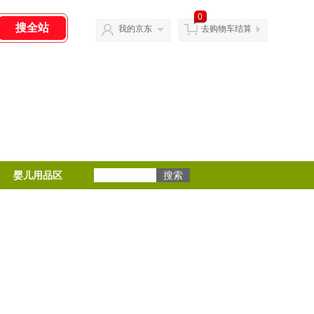
0
我的京东
去购物车结算
婴儿用品区