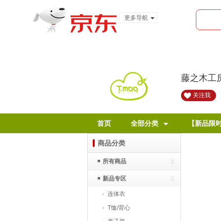
更多导航
服装城
食品
金融
藤之木工
关注我
首页
全部分类
【新品限
商品分类
所有商品
新品专区
连体衣
T恤/背心