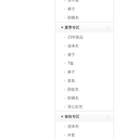
亲子装
裤子
防晒衣
夏季专区
23年新品
连体衣
裙子
T恤
裤子
套装
防蚊衣
防晒衣
背心肚兜
春秋专区
连体衣
外套