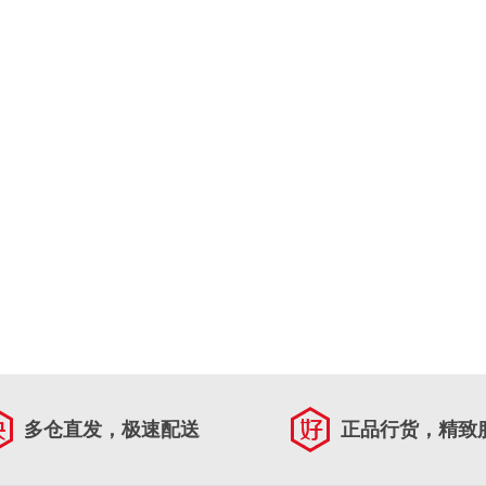
多仓直发，极速配送
正品行货，精致