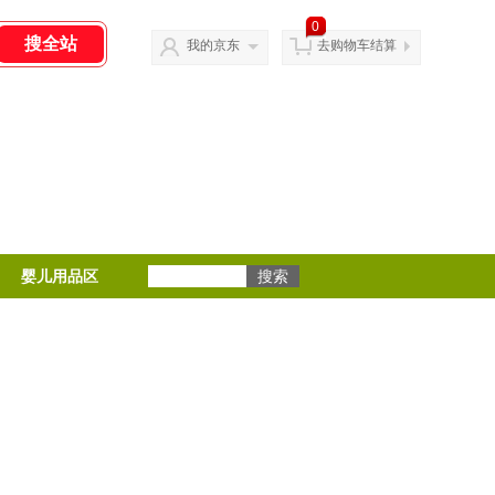
0
我的京东
去购物车结算
婴儿用品区