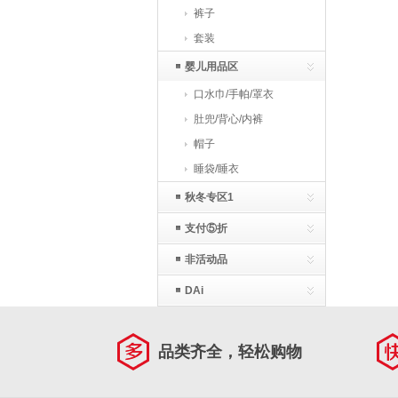
裤子
套装
婴儿用品区
口水巾/手帕/罩衣
肚兜/背心/内裤
帽子
睡袋/睡衣
秋冬专区1
支付⑤折
非活动品
DAi
品类齐全，轻松购物