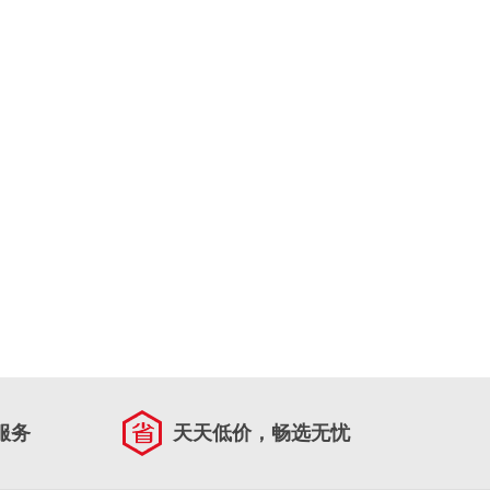
服务
天天低价，畅选无忧